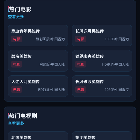
热门电影
查看更多
热血青年英雄传
长风岁月英雄传
6.8
热播
6.9
连载中
电影
臻彩画质/中国香港
电影
1080P/中国香港
碧海英雄传
锦绣未央英雄传
6.3
院线
9.3
4K
电影
院线版/中国大陆
电影
HD高清/中国大陆
大江大河英雄传
长风破浪英雄传
6.4
高分
8.2
臻彩
电影
BD超清/中国大陆
电影
1080P/中国香港
热门电视剧
查看更多
北国英雄传
黎明英雄传
6.4
完结
7.7
连载中