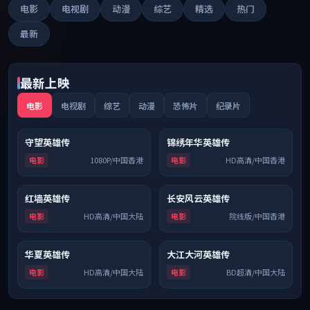
电影
电视剧
动漫
综艺
精选
热门
最新
最新上映
电影
电视剧
综艺
动漫
恐怖片
纪录片
守望英雄传
锦绣年华英雄传
8.3
杜比
9.0
杜比
电影
1080P/中国香港
电影
HD高清/中国香港
红墙英雄传
长安风云英雄传
7.3
杜比
7.2
连载中
电影
HD高清/中国大陆
电影
院线版/中国香港
华夏英雄传
大江大河英雄传
7.5
院线
6.4
高分
电影
HD高清/中国大陆
电影
BD超清/中国大陆