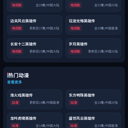
电视剧
全29集/中国大陆
电视剧
全33集/中国大陆
边关风云英雄传
征途无悔英雄传
9.4
独播
6.4
院线
电视剧
更新至17集/中国大陆
电视剧
全39集/中国香港
长安十二英雄传
岁月英雄传
6.4
独播
9.3
院线
电视剧
更新至25集/中国大陆
电视剧
更新至13集/中国大陆
热门动漫
查看更多
烽火戏英雄传
东方明珠英雄传
8.5
连载中
6.9
独播
动漫
更新至14集/中国香港
动漫
全15集/中国大陆
龙吟虎啸英雄传
盛世风云英雄传
6.4
4K
6.9
4K
动漫
全14集/中国大陆
动漫
全24集/中国香港