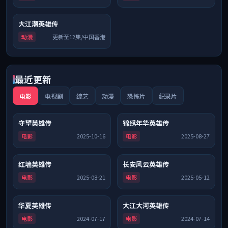
大江潮英雄传
7.2
杜比
动漫
更新至12集/中国香港
最近更新
电影
电视剧
综艺
动漫
恐怖片
纪录片
守望英雄传
锦绣年华英雄传
8.3
杜比
9.0
杜比
电影
2025-10-16
电影
2025-08-27
红墙英雄传
长安风云英雄传
7.3
杜比
7.2
连载中
电影
2025-08-21
电影
2025-05-12
华夏英雄传
大江大河英雄传
7.5
院线
6.4
高分
电影
2024-07-17
电影
2024-07-14